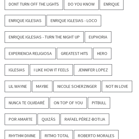
DONT TURN OFF THE LIGHTS
DO YOU KNOW
ENRIQUE
ENRIQUE IGLESIAS
ENRIQUE IGLESIAS - LOCO
ENRIQUE IGLESIAS - TURN THE NIGHT UP
EUPHORIA
EXPERIENCIA RELIGIOSA
GREATEST HITS
HERO
IGLESIAS
I LIKE HOW IT FEELS
JENNIFER LOPEZ
LIL WAYNE
MAYBE
NICOLE SCHERZINGER
NOT IN LOVE
NUNCA TE OLVIDARÉ
ON TOP OF YOU
PITBULL
POR AMARTE
QUIZÁS
RAFAEL PÉREZ-BOTIJA
RHYTHM DIVINE
RITMO TOTAL
ROBERTO MORALES