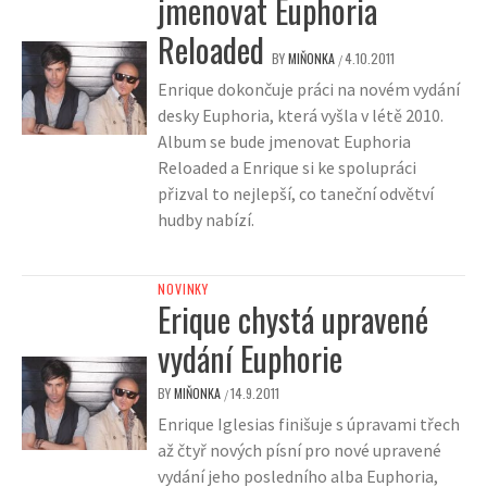
jmenovat Euphoria
Reloaded
BY
MIŇONKA
4.10.2011
/
Enrique dokončuje práci na novém vydání
desky Euphoria, která vyšla v létě 2010.
Album se bude jmenovat Euphoria
Reloaded a Enrique si ke spolupráci
přizval to nejlepší, co taneční odvětví
hudby nabízí.
NOVINKY
Erique chystá upravené
vydání Euphorie
BY
MIŇONKA
14.9.2011
/
Enrique Iglesias finišuje s úpravami třech
až čtyř nových písní pro nové upravené
vydání jeho posledního alba Euphoria,