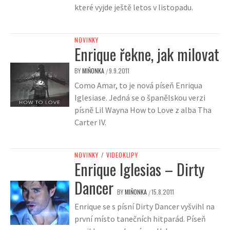
které vyjde ještě letos v listopadu.
NOVINKY
Enrique řekne, jak milovat
BY
MIŇONKA
9.9.2011
/
Como Amar, to je nová píseň Enriqua
Iglesiase. Jedná se o španělskou verzi
písně Lil Wayna How to Love z alba Tha
Carter IV.
NOVINKY
/
VIDEOKLIPY
Enrique Iglesias – Dirty
Dancer
BY
MIŇONKA
15.8.2011
/
Enrique se s písní Dirty Dancer vyšvihl na
první místo tanečních hitparád. Píseň