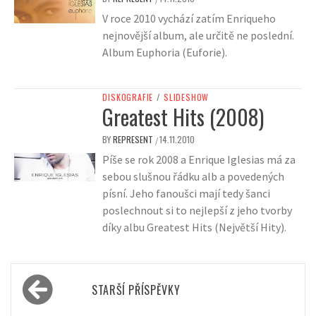
V roce 2010 vychází zatím Enriqueho
nejnovější album, ale určitě ne poslední.
Album Euphoria (Euforie).
DISKOGRAFIE
/
SLIDESHOW
Greatest Hits (2008)
BY
REPRESENT
14.11.2010
/
Píše se rok 2008 a Enrique Iglesias má za
sebou slušnou řádku alb a povedených
písní. Jeho fanoušci mají tedy šanci
poslechnout si to nejlepší z jeho tvorby
díky albu Greatest Hits (Největší Hity).
Navigace
STARŠÍ PŘÍSPĚVKY
pro