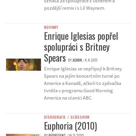
vznikla za spolupráce s Usherem a
pozdější remix i s Lil Waynem.
NOVINKY
Enrique Iglesias popřel
spolupráci s Britney
Spears
BY
ADMIN
4.4.2011
/
Enrique Iglesias se nepřipojí k Britney
Spears na jejím koncertním turné po
Americe a Kanadě, ačkoli to zpěvačka
tvrdila v programu Good Morning
America na stanici ABC.
DISKOGRAFIE
/
SLIDESHOW
Euphoria (2010)
BY
REPRESENT
14.11.2010
/