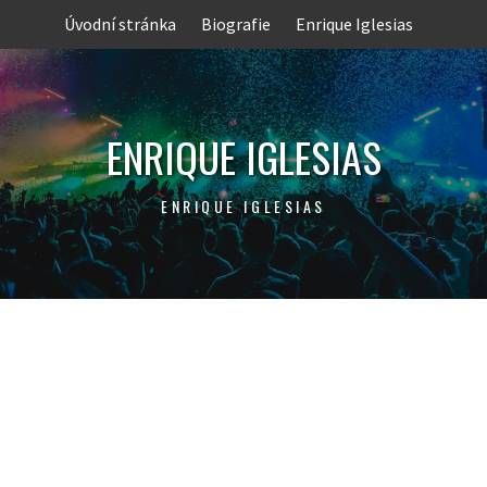
Skip
Úvodní stránka
Biografie
Enrique Iglesias
to
content
ENRIQUE IGLESIAS
ENRIQUE IGLESIAS