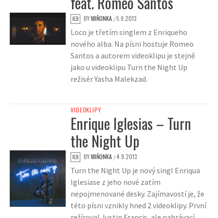
feat. Romeo Santos
BY
MIŇONKA
5.9.2013
/
Loco je třetím singlem z Enriqueho
nového alba. Na písni hostuje Romeo
Santos a autorem videoklipu je stejně
jako u videoklipu Turn the Night Up
režisér Yasha Malekzad.
VIDEOKLIPY
Enrique Iglesias – Turn
the Night Up
BY
MIŇONKA
4.9.2013
/
Turn the Night Up je nový singl Enriqua
Iglesiase z jeho nové zatím
nepojmenované desky. Zajímavostí je, že
této písni vznikly hned 2 videoklipy. První
režíroval Justin Francis, ale nahrávací