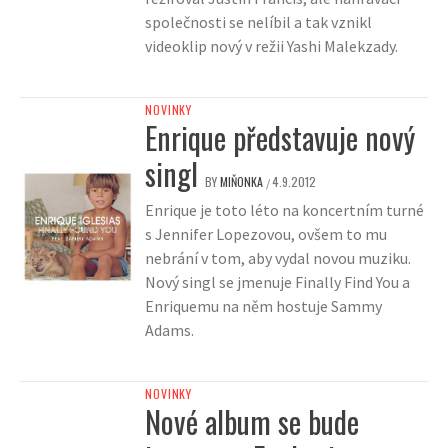
společnosti se nelíbil a tak vznikl
videoklip nový v režii Yashi Malekzady.
NOVINKY
Enrique představuje nový
singl
BY
MIŇONKA
4.9.2012
/
Enrique je toto léto na koncertním turné
s Jennifer Lopezovou, ovšem to mu
nebrání v tom, aby vydal novou muziku.
Nový singl se jmenuje Finally Find You a
Enriquemu na něm hostuje Sammy
Adams.
NOVINKY
Nové album se bude