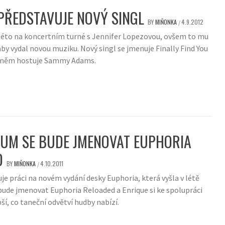
PŘEDSTAVUJE NOVÝ SINGL
BY
MIŇONKA
4.9.2012
/
 léto na koncertním turné s Jennifer Lopezovou, ovšem to mu
by vydal novou muziku. Nový singl se jmenuje Finally Find You
 něm hostuje Sammy Adams.
BUM SE BUDE JMENOVAT EUPHORIA
D
BY
MIŇONKA
4.10.2011
/
je práci na novém vydání desky Euphoria, která vyšla v létě
bude jmenovat Euphoria Reloaded a Enrique si ke spolupráci
pší, co taneční odvětví hudby nabízí.