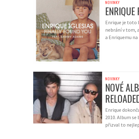
NOVINKY
ENRIQUE 
Enrique je toto
nebrání v tom, a
a Enriquemu na
NOVINKY
NOVÉ AL
RELOADE
Enrique dokonču
2010. Album se 
přizval to nejle