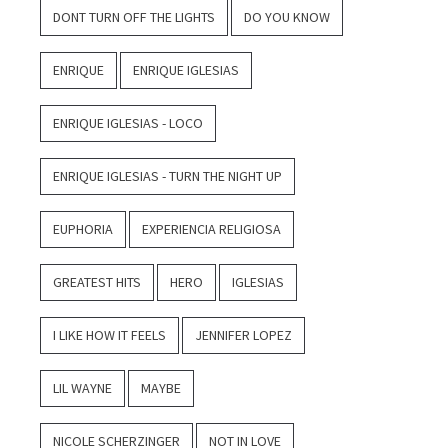
DONT TURN OFF THE LIGHTS
DO YOU KNOW
ENRIQUE
ENRIQUE IGLESIAS
ENRIQUE IGLESIAS - LOCO
ENRIQUE IGLESIAS - TURN THE NIGHT UP
EUPHORIA
EXPERIENCIA RELIGIOSA
GREATEST HITS
HERO
IGLESIAS
I LIKE HOW IT FEELS
JENNIFER LOPEZ
LIL WAYNE
MAYBE
NICOLE SCHERZINGER
NOT IN LOVE