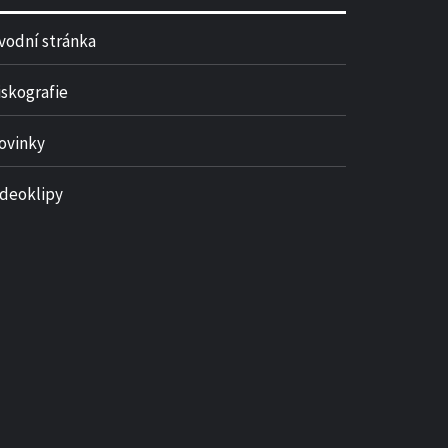
vodní stránka
iskografie
ovinky
ideoklipy