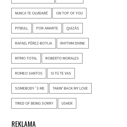
NUNCA TE OLVIDARÉ
ON TOP OF YOU
PITBULL
POR AMARTE
QUIZÁS
RAFAEL PÉREZ-BOTIJA
RHYTHM DIVINE
RITMO TOTAL
ROBERTO MORALES
ROMEO SANTOS
SI TÚ TE VAS
SOMEBODY´S ME
TAKIN' BACK MY LOVE
TIRED OF BEING SORRY
USHER
REKLAMA