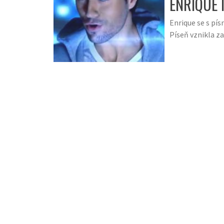
ENRIQUE 
Enrique se s pís
Píseň vznikla z