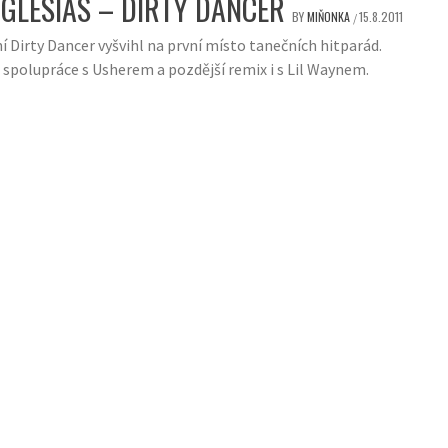
IGLESIAS – DIRTY DANCER
BY
MIŇONKA
15.8.2011
/
ní Dirty Dancer vyšvihl na první místo tanečních hitparád.
a spolupráce s Usherem a pozdější remix i s Lil Waynem.