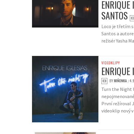
ENRIQUE 
SANTOS
Loco je třetím 
Santos a autore
režisér Yasha M
VIDEOKLIPY
ENRIQUE 
BY
MIŇONKA
4.
/
Turn the Night U
nepojmenované de
První režíroval 
videoklip nový v