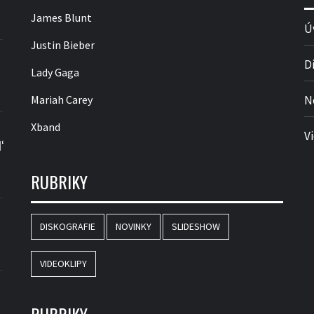
James Blunt
Ú
Justin Bieber
D
Lady Gaga
Mariah Carey
N
Xband
V
‘
RUBRIKY
DISKOGRAFIE
NOVINKY
SLIDESHOW
VIDEOKLIPY