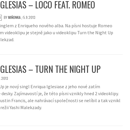
IGLESIAS – LOCO FEAT. ROMEO
BY
MIŇONKA
5.9.2013
/
singlem z Enriqueho nového alba. Na písni hostuje Romeo
m videoklipu je stejně jako u videoklipu Turn the Night Up
alekzad.
IGLESIAS – TURN THE NIGHT UP
9.2013
p je nový singl Enriqua Iglesiase z jeho nové zatím
sky. Zajímavostí je, že této písni vznikly hned 2 videoklipy.
Justin Francis, ale nahrávací společnosti se nelíbil a tak vznikl
 režii Yashi Malekzady.