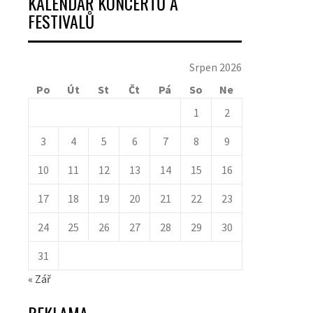
KALENDÁŘ KONCERTŮ A
FESTIVALŮ
Srpen 2026
Po
Út
St
Čt
Pá
So
Ne
1
2
3
4
5
6
7
8
9
10
11
12
13
14
15
16
17
18
19
20
21
22
23
24
25
26
27
28
29
30
31
« Zář