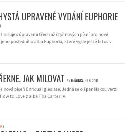
HYSTÁ UPRAVENÉ VYDÁNÍ EUPHORIE
1
 finišuje s úpravami třech až čtyř nových písní pro nové
jeho posledního alba Euphoria, které vyjde ještě letos v
ŘEKNE, JAK MILOVAT
BY
MIŇONKA
9.9.2011
/
e nová píseň Enriqua Iglesiase. Jedná se o španělskou verzi
How to Love z alba Tha Carter IV.
IPY