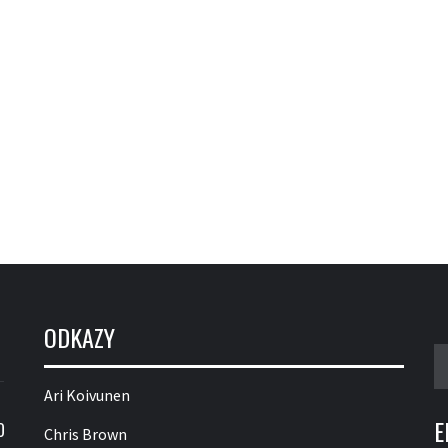
ODKAZY
V
Ari Koivunen
E
O
Chris Brown