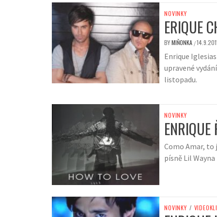
NOVINKY
ERIQUE C
BY
MIŇONKA
14.9.201
/
Enrique Iglesias
upravené vydání 
listopadu.
NOVINKY
ENRIQUE 
Como Amar, to j
písně Lil Wayna 
NOVINKY
/
VIDEOKL