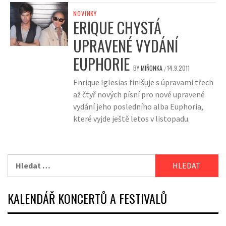
NOVINKY
ERIQUE CHYSTÁ
UPRAVENÉ VYDÁNÍ
EUPHORIE
BY
MIŇONKA
14.9.2011
/
Enrique Iglesias finišuje s úpravami třech
až čtyř nových písní pro nové upravené
vydání jeho posledního alba Euphoria,
které vyjde ještě letos v listopadu.
Vyhledávání
KALENDÁŘ KONCERTŮ A FESTIVALŮ