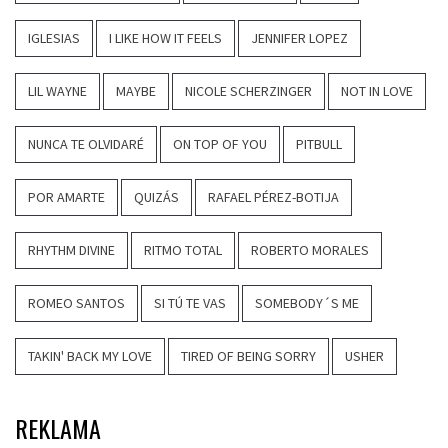
IGLESIAS
I LIKE HOW IT FEELS
JENNIFER LOPEZ
LIL WAYNE
MAYBE
NICOLE SCHERZINGER
NOT IN LOVE
NUNCA TE OLVIDARÉ
ON TOP OF YOU
PITBULL
POR AMARTE
QUIZÁS
RAFAEL PÉREZ-BOTIJA
RHYTHM DIVINE
RITMO TOTAL
ROBERTO MORALES
ROMEO SANTOS
SI TÚ TE VAS
SOMEBODY´S ME
TAKIN' BACK MY LOVE
TIRED OF BEING SORRY
USHER
REKLAMA