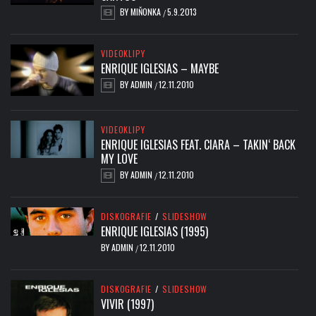
BY
MIŇONKA
5.9.2013
/
VIDEOKLIPY
ENRIQUE IGLESIAS – MAYBE
BY
ADMIN
12.11.2010
/
VIDEOKLIPY
ENRIQUE IGLESIAS FEAT. CIARA – TAKIN‘ BACK
MY LOVE
BY
ADMIN
12.11.2010
/
DISKOGRAFIE
/
SLIDESHOW
ENRIQUE IGLESIAS (1995)
BY
ADMIN
12.11.2010
/
DISKOGRAFIE
/
SLIDESHOW
VIVIR (1997)