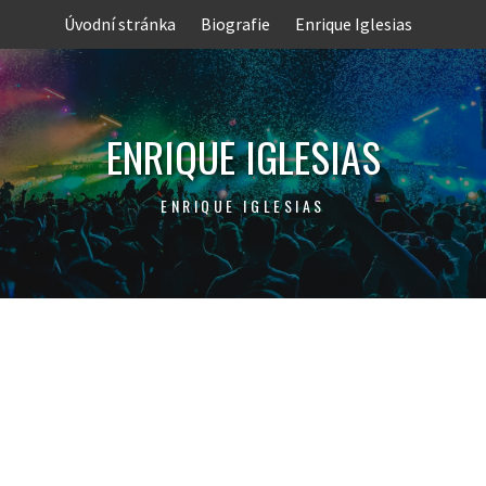
Skip
Úvodní stránka
Biografie
Enrique Iglesias
to
content
ENRIQUE IGLESIAS
ENRIQUE IGLESIAS