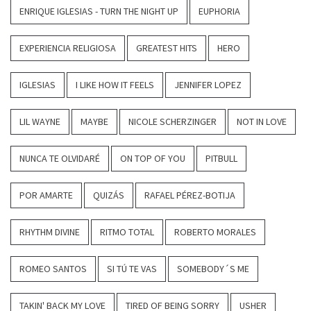
ENRIQUE IGLESIAS - TURN THE NIGHT UP
EUPHORIA
EXPERIENCIA RELIGIOSA
GREATEST HITS
HERO
IGLESIAS
I LIKE HOW IT FEELS
JENNIFER LOPEZ
LIL WAYNE
MAYBE
NICOLE SCHERZINGER
NOT IN LOVE
NUNCA TE OLVIDARÉ
ON TOP OF YOU
PITBULL
POR AMARTE
QUIZÁS
RAFAEL PÉREZ-BOTIJA
RHYTHM DIVINE
RITMO TOTAL
ROBERTO MORALES
ROMEO SANTOS
SI TÚ TE VAS
SOMEBODY´S ME
TAKIN' BACK MY LOVE
TIRED OF BEING SORRY
USHER