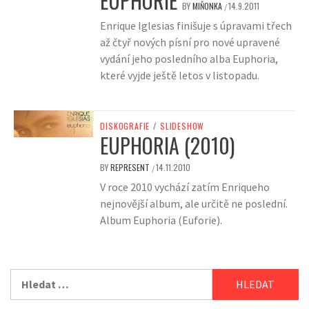
EUPHORIE
BY
MIŇONKA
14.9.2011
/
Enrique Iglesias finišuje s úpravami třech
až čtyř nových písní pro nové upravené
vydání jeho posledního alba Euphoria,
které vyjde ještě letos v listopadu.
DISKOGRAFIE
/
SLIDESHOW
EUPHORIA (2010)
BY
REPRESENT
14.11.2010
/
V roce 2010 vychází zatím Enriqueho
nejnovější album, ale určitě ne poslední.
Album Euphoria (Euforie).
Vyhledávání