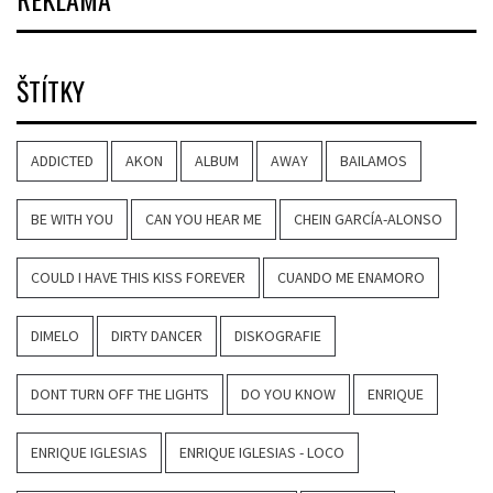
ŠTÍTKY
ADDICTED
AKON
ALBUM
AWAY
BAILAMOS
BE WITH YOU
CAN YOU HEAR ME
CHEIN GARCÍA-ALONSO
COULD I HAVE THIS KISS FOREVER
CUANDO ME ENAMORO
DIMELO
DIRTY DANCER
DISKOGRAFIE
DONT TURN OFF THE LIGHTS
DO YOU KNOW
ENRIQUE
ENRIQUE IGLESIAS
ENRIQUE IGLESIAS - LOCO