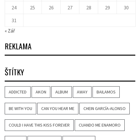
24
25
26
27
28
29
30
31
« Zář
REKLAMA
ŠTÍTKY
ADDICTED
AKON
ALBUM
AWAY
BAILAMOS
BE WITH YOU
CAN YOU HEAR ME
CHEIN GARCÍA-ALONSO
COULD I HAVE THIS KISS FOREVER
CUANDO ME ENAMORO