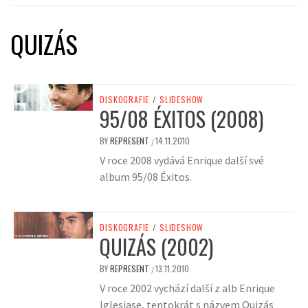
QUIZÁS
DISKOGRAFIE
/
SLIDESHOW
95/08 ÉXITOS (2008)
BY
REPRESENT
14.11.2010
/
V roce 2008 vydává Enrique další své
album 95/08 Éxitos.
DISKOGRAFIE
/
SLIDESHOW
QUIZÁS (2002)
BY
REPRESENT
13.11.2010
/
V roce 2002 vychází další z alb Enrique
Iglesiase, tentokrát s názvem Quizás