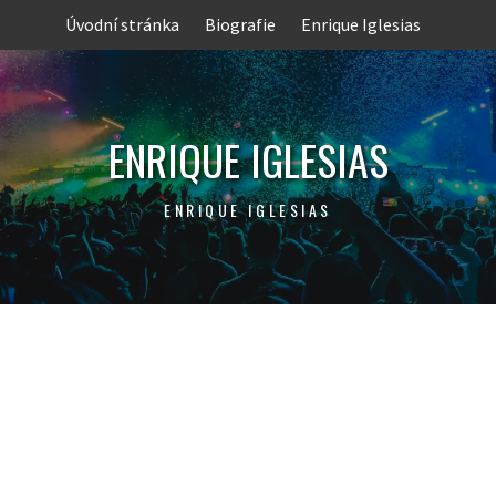
Skip
Úvodní stránka
Biografie
Enrique Iglesias
to
content
ENRIQUE IGLESIAS
ENRIQUE IGLESIAS