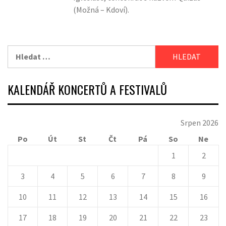
(Možná – Kdoví).
Vyhledávání
KALENDÁŘ KONCERTŮ A FESTIVALŮ
Srpen 2026
Po
Út
St
Čt
Pá
So
Ne
1
2
3
4
5
6
7
8
9
10
11
12
13
14
15
16
17
18
19
20
21
22
23