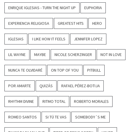
ENRIQUE IGLESIAS - TURN THE NIGHT UP
EUPHORIA
EXPERIENCIA RELIGIOSA
GREATEST HITS
HERO
IGLESIAS
I LIKE HOW IT FEELS
JENNIFER LOPEZ
LIL WAYNE
MAYBE
NICOLE SCHERZINGER
NOT IN LOVE
NUNCA TE OLVIDARÉ
ON TOP OF YOU
PITBULL
POR AMARTE
QUIZÁS
RAFAEL PÉREZ-BOTIJA
RHYTHM DIVINE
RITMO TOTAL
ROBERTO MORALES
ROMEO SANTOS
SI TÚ TE VAS
SOMEBODY´S ME