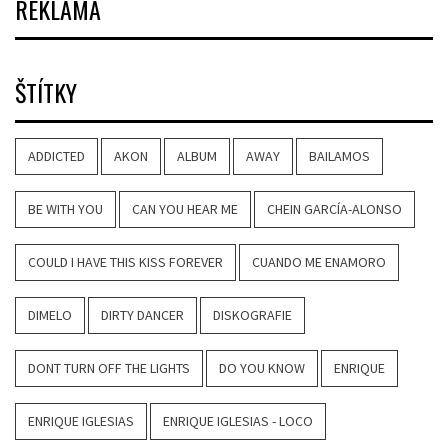
REKLAMA
ŠTÍTKY
ADDICTED
AKON
ALBUM
AWAY
BAILAMOS
BE WITH YOU
CAN YOU HEAR ME
CHEIN GARCÍA-ALONSO
COULD I HAVE THIS KISS FOREVER
CUANDO ME ENAMORO
DIMELO
DIRTY DANCER
DISKOGRAFIE
DONT TURN OFF THE LIGHTS
DO YOU KNOW
ENRIQUE
ENRIQUE IGLESIAS
ENRIQUE IGLESIAS - LOCO