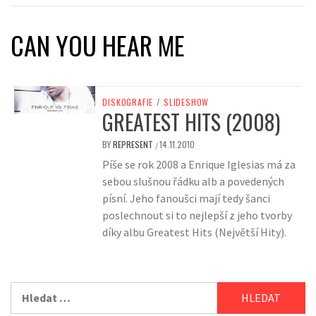
CAN YOU HEAR ME
DISKOGRAFIE
/
SLIDESHOW
GREATEST HITS (2008)
BY
REPRESENT
14.11.2010
/
Píše se rok 2008 a Enrique Iglesias má za
sebou slušnou řádku alb a povedených
písní. Jeho fanoušci mají tedy šanci
poslechnout si to nejlepší z jeho tvorby
díky albu Greatest Hits (Největší Hity).
Vyhledávání