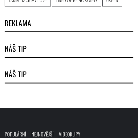
TAKIN' BACK MY LOVE
TIRED OF BEING SORRY
USHER
REKLAMA
NÁŠ TIP
NÁŠ TIP
POPULÁRNÍ
NEJNOVĚJŠÍ
VIDEOKLIPY