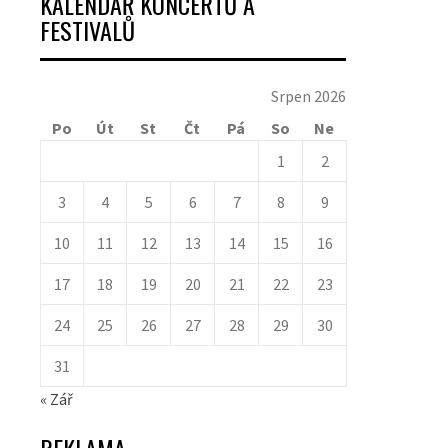
KALENDÁŘ KONCERTŮ A
FESTIVALŮ
Srpen 2026
Po
Út
St
Čt
Pá
So
Ne
1
2
3
4
5
6
7
8
9
10
11
12
13
14
15
16
17
18
19
20
21
22
23
24
25
26
27
28
29
30
31
« Zář