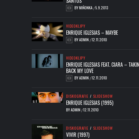
SANTOS
BY
MIŇONKA
5.9.2013
/
VIDEOKLIPY
ENRIQUE IGLESIAS – MAYBE
BY
ADMIN
12.11.2010
/
VIDEOKLIPY
ENRIQUE IGLESIAS FEAT. CIARA – TAKIN
BACK MY LOVE
BY
ADMIN
12.11.2010
/
DISKOGRAFIE
/
SLIDESHOW
ENRIQUE IGLESIAS (1995)
BY
ADMIN
12.11.2010
/
DISKOGRAFIE
/
SLIDESHOW
VIVIR (1997)