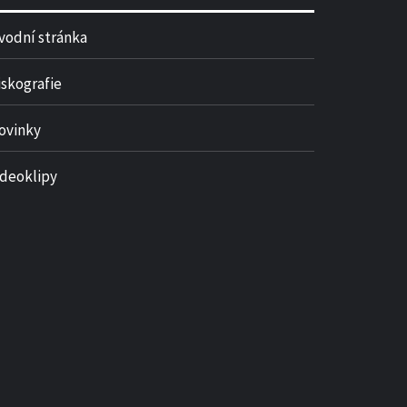
vodní stránka
iskografie
ovinky
ideoklipy