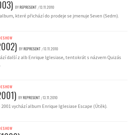
003)
BY
REPRESENT
13.11.2010
/
 album, které přichází do prodeje se jmenuje Seven (Sedm).
DESHOW
2002)
BY
REPRESENT
13.11.2010
/
ází další z alb Enrique Iglesiase, tentokrát s názvem Quizás
.
DESHOW
2001)
BY
REPRESENT
13.11.2010
/
 2001 vychází album Enrique Iglesiase Escape (Útěk).
DESHOW