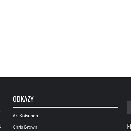
ODKAZY
V
Ari Koivunen
E
O
Chris Brown