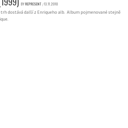
(1999)
BY
REPRESENT
13.11.2010
/
 trh dostává další z Enriqueho alb. Album pojmenované stejně
ique.