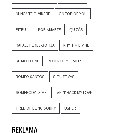
NUNCA TE OLVIDARÉ
ON TOP OF YOU
PITBULL
POR AMARTE
QUIZÁS
RAFAEL PÉREZ-BOTIJA
RHYTHM DIVINE
RITMO TOTAL
ROBERTO MORALES
ROMEO SANTOS
SI TÚ TE VAS
SOMEBODY´S ME
TAKIN' BACK MY LOVE
TIRED OF BEING SORRY
USHER
REKLAMA