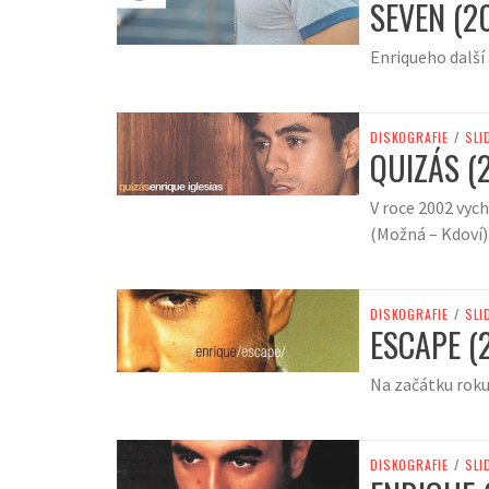
SEVEN (2
Enriqueho další
DISKOGRAFIE
/
SLI
QUIZÁS (
V roce 2002 vych
(Možná – Kdoví)
DISKOGRAFIE
/
SLI
ESCAPE (
Na začátku roku
DISKOGRAFIE
/
SLI