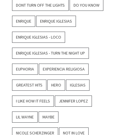
DONT TURN OFF THE LIGHTS
DO YOU KNOW
ENRIQUE
ENRIQUE IGLESIAS
ENRIQUE IGLESIAS - LOCO
ENRIQUE IGLESIAS - TURN THE NIGHT UP
EUPHORIA
EXPERIENCIA RELIGIOSA
GREATEST HITS
HERO
IGLESIAS
I LIKE HOW IT FEELS
JENNIFER LOPEZ
LIL WAYNE
MAYBE
NICOLE SCHERZINGER
NOT IN LOVE