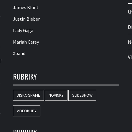
James Blunt
Ú
Justin Bieber
D
Lady Gaga
Mariah Carey
N
Xband
V
‘
RUBRIKY
DISKOGRAFIE
NOVINKY
SLIDESHOW
VIDEOKLIPY