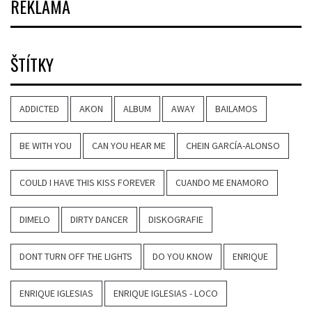
REKLAMA
ŠTÍTKY
ADDICTED
AKON
ALBUM
AWAY
BAILAMOS
BE WITH YOU
CAN YOU HEAR ME
CHEIN GARCÍA-ALONSO
COULD I HAVE THIS KISS FOREVER
CUANDO ME ENAMORO
DIMELO
DIRTY DANCER
DISKOGRAFIE
DONT TURN OFF THE LIGHTS
DO YOU KNOW
ENRIQUE
ENRIQUE IGLESIAS
ENRIQUE IGLESIAS - LOCO