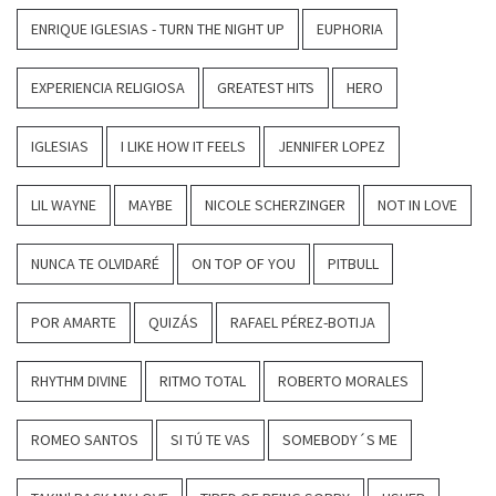
ENRIQUE IGLESIAS - TURN THE NIGHT UP
EUPHORIA
EXPERIENCIA RELIGIOSA
GREATEST HITS
HERO
IGLESIAS
I LIKE HOW IT FEELS
JENNIFER LOPEZ
LIL WAYNE
MAYBE
NICOLE SCHERZINGER
NOT IN LOVE
NUNCA TE OLVIDARÉ
ON TOP OF YOU
PITBULL
POR AMARTE
QUIZÁS
RAFAEL PÉREZ-BOTIJA
RHYTHM DIVINE
RITMO TOTAL
ROBERTO MORALES
ROMEO SANTOS
SI TÚ TE VAS
SOMEBODY´S ME