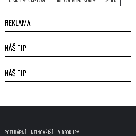
TAKIN' BACK MY LOVE
TIRED OF BEING SORRY
USHER
REKLAMA
NÁŠ TIP
NÁŠ TIP
POPULÁRNÍ
NEJNOVĚJŠÍ
VIDEOKLIPY