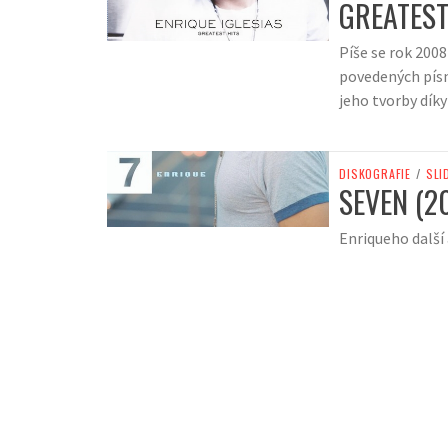
GREATEST
Píše se rok 2008
povedených písní
jeho tvorby díky
DISKOGRAFIE
/
SLI
SEVEN (2
Enriqueho další