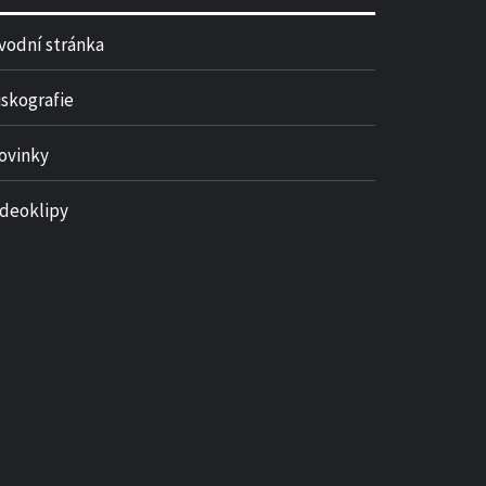
vodní stránka
iskografie
ovinky
ideoklipy