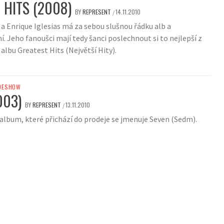
 HITS (2008)
BY
REPRESENT
14.11.2010
/
 a Enrique Iglesias má za sebou slušnou řádku alb a
. Jeho fanoušci mají tedy šanci poslechnout si to nejlepší z
 albu Greatest Hits (Největší Hity).
DESHOW
003)
BY
REPRESENT
13.11.2010
/
 album, které přichází do prodeje se jmenuje Seven (Sedm).