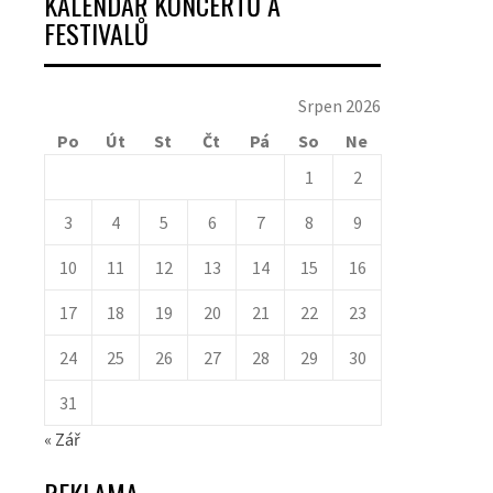
KALENDÁŘ KONCERTŮ A
FESTIVALŮ
Srpen 2026
Po
Út
St
Čt
Pá
So
Ne
1
2
3
4
5
6
7
8
9
10
11
12
13
14
15
16
17
18
19
20
21
22
23
24
25
26
27
28
29
30
31
« Zář