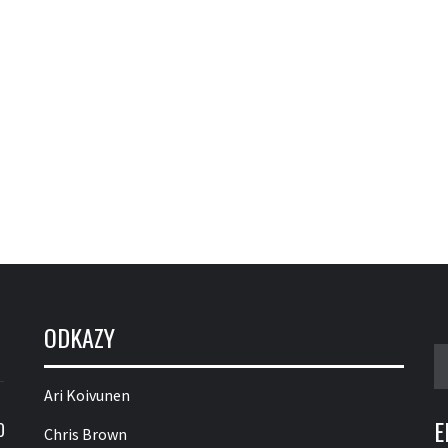
ODKAZY
V
Ari Koivunen
E
O
Chris Brown