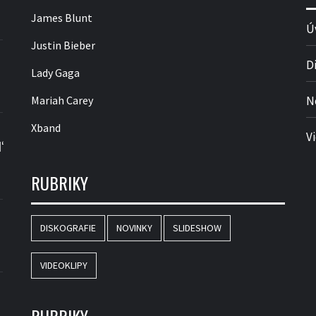
James Blunt
Ú
Justin Bieber
D
Lady Gaga
Mariah Carey
N
Xband
V
‘
RUBRIKY
DISKOGRAFIE
NOVINKY
SLIDESHOW
VIDEOKLIPY