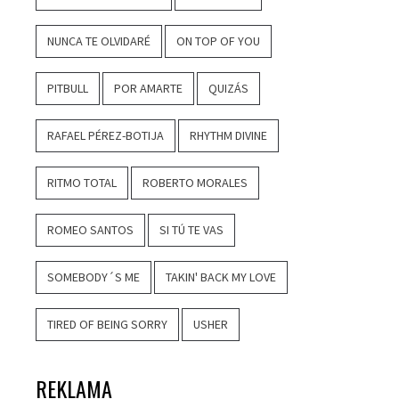
NUNCA TE OLVIDARÉ
ON TOP OF YOU
PITBULL
POR AMARTE
QUIZÁS
RAFAEL PÉREZ-BOTIJA
RHYTHM DIVINE
RITMO TOTAL
ROBERTO MORALES
ROMEO SANTOS
SI TÚ TE VAS
SOMEBODY´S ME
TAKIN' BACK MY LOVE
TIRED OF BEING SORRY
USHER
REKLAMA