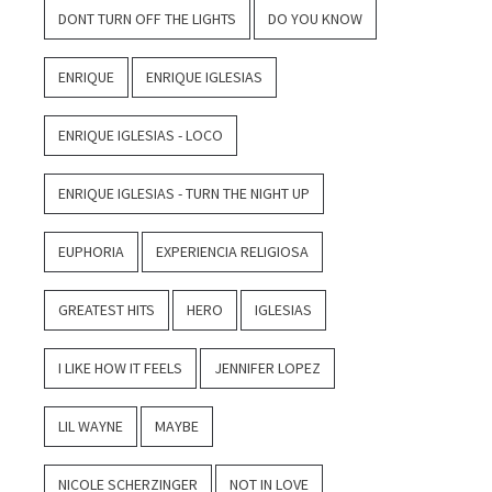
DONT TURN OFF THE LIGHTS
DO YOU KNOW
ENRIQUE
ENRIQUE IGLESIAS
ENRIQUE IGLESIAS - LOCO
ENRIQUE IGLESIAS - TURN THE NIGHT UP
EUPHORIA
EXPERIENCIA RELIGIOSA
GREATEST HITS
HERO
IGLESIAS
I LIKE HOW IT FEELS
JENNIFER LOPEZ
LIL WAYNE
MAYBE
NICOLE SCHERZINGER
NOT IN LOVE