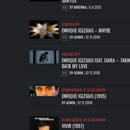
SANTOS
BY
MIŇONKA
5.9.2013
/
VIDEOKLIPY
ENRIQUE IGLESIAS – MAYBE
BY
ADMIN
12.11.2010
/
VIDEOKLIPY
ENRIQUE IGLESIAS FEAT. CIARA – TAKIN
BACK MY LOVE
BY
ADMIN
12.11.2010
/
DISKOGRAFIE
/
SLIDESHOW
ENRIQUE IGLESIAS (1995)
BY
ADMIN
12.11.2010
/
DISKOGRAFIE
/
SLIDESHOW
VIVIR (1997)