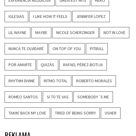
EXPERIENCIA RELIGIOSA
GREATEST HITS
HERO
IGLESIAS
I LIKE HOW IT FEELS
JENNIFER LOPEZ
LIL WAYNE
MAYBE
NICOLE SCHERZINGER
NOT IN LOVE
NUNCA TE OLVIDARÉ
ON TOP OF YOU
PITBULL
POR AMARTE
QUIZÁS
RAFAEL PÉREZ-BOTIJA
RHYTHM DIVINE
RITMO TOTAL
ROBERTO MORALES
ROMEO SANTOS
SI TÚ TE VAS
SOMEBODY´S ME
TAKIN' BACK MY LOVE
TIRED OF BEING SORRY
USHER
REKLAMA