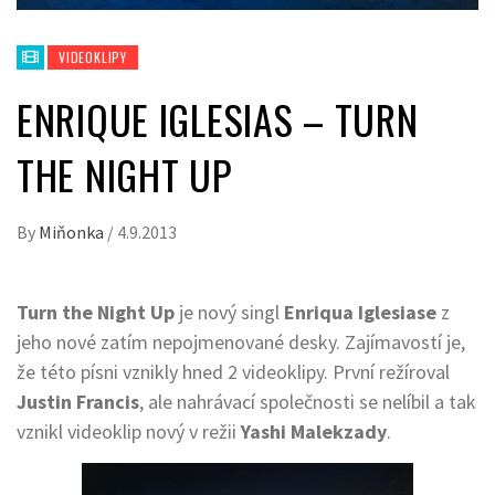
VIDEOKLIPY
ENRIQUE IGLESIAS – TURN
THE NIGHT UP
By
Miňonka
/
4.9.2013
Turn the Night Up
je nový singl
Enriqua Iglesiase
z
jeho nové zatím nepojmenované desky. Zajímavostí je,
že této písni vznikly hned 2 videoklipy. První režíroval
Justin Francis
, ale nahrávací společnosti se nelíbil a tak
vznikl videoklip nový v režii
Yashi Malekzady
.