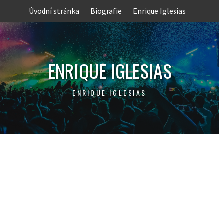
Skip
Úvodní stránka
Biografie
Enrique Iglesias
to
content
ENRIQUE IGLESIAS
ENRIQUE IGLESIAS