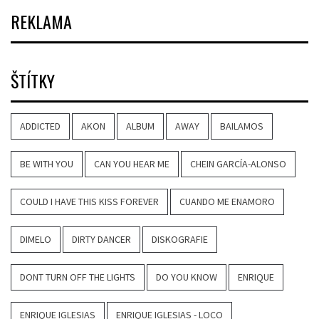
REKLAMA
ŠTÍTKY
ADDICTED
AKON
ALBUM
AWAY
BAILAMOS
BE WITH YOU
CAN YOU HEAR ME
CHEIN GARCÍA-ALONSO
COULD I HAVE THIS KISS FOREVER
CUANDO ME ENAMORO
DIMELO
DIRTY DANCER
DISKOGRAFIE
DONT TURN OFF THE LIGHTS
DO YOU KNOW
ENRIQUE
ENRIQUE IGLESIAS
ENRIQUE IGLESIAS - LOCO