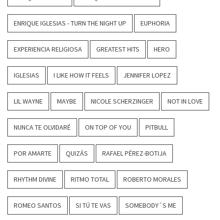
ENRIQUE IGLESIAS - TURN THE NIGHT UP
EUPHORIA
EXPERIENCIA RELIGIOSA
GREATEST HITS
HERO
IGLESIAS
I LIKE HOW IT FEELS
JENNIFER LOPEZ
LIL WAYNE
MAYBE
NICOLE SCHERZINGER
NOT IN LOVE
NUNCA TE OLVIDARÉ
ON TOP OF YOU
PITBULL
POR AMARTE
QUIZÁS
RAFAEL PÉREZ-BOTIJA
RHYTHM DIVINE
RITMO TOTAL
ROBERTO MORALES
ROMEO SANTOS
SI TÚ TE VAS
SOMEBODY´S ME