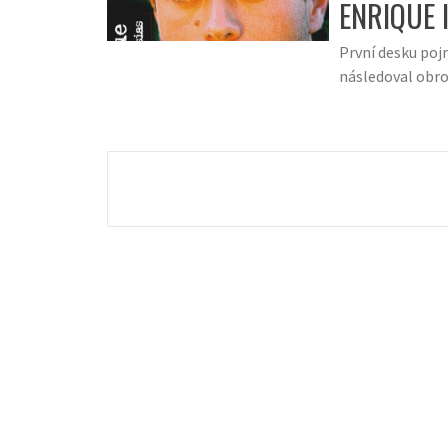
ENRIQUE I
První desku poj
následoval obro
Navigace
pro
příspěvky