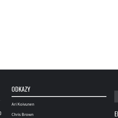
ODKAZY
V
Ari Koivunen
E
O
Chris Brown