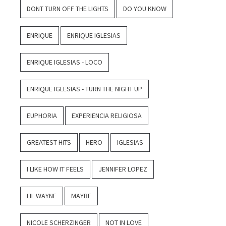
DONT TURN OFF THE LIGHTS
DO YOU KNOW
ENRIQUE
ENRIQUE IGLESIAS
ENRIQUE IGLESIAS - LOCO
ENRIQUE IGLESIAS - TURN THE NIGHT UP
EUPHORIA
EXPERIENCIA RELIGIOSA
GREATEST HITS
HERO
IGLESIAS
I LIKE HOW IT FEELS
JENNIFER LOPEZ
LIL WAYNE
MAYBE
NICOLE SCHERZINGER
NOT IN LOVE