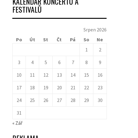
KALENDÁŘ KONCERTŮ A
FESTIVALŮ
Srpen 2026
Po
Út
St
Čt
Pá
So
Ne
1
2
3
4
5
6
7
8
9
10
11
12
13
14
15
16
17
18
19
20
21
22
23
24
25
26
27
28
29
30
31
« Zář