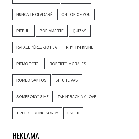
NUNCA TE OLVIDARÉ
ON TOP OF YOU
PITBULL
POR AMARTE
QUIZÁS
RAFAEL PÉREZ-BOTIJA
RHYTHM DIVINE
RITMO TOTAL
ROBERTO MORALES
ROMEO SANTOS
SI TÚ TE VAS
SOMEBODY´S ME
TAKIN' BACK MY LOVE
TIRED OF BEING SORRY
USHER
REKLAMA