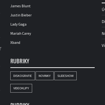
James Blunt
Ú
Justin Bieber
D
Lady Gaga
Mariah Carey
N
Xband
V
‘
RUBRIKY
DISKOGRAFIE
NOVINKY
SLIDESHOW
VIDEOKLIPY