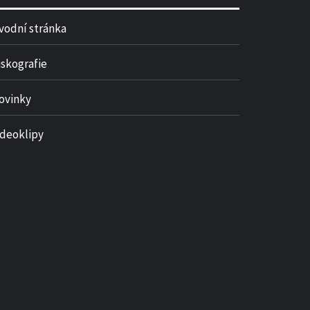
vodní stránka
iskografie
ovinky
ideoklipy