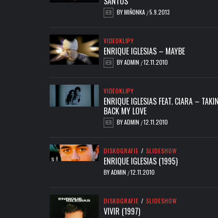
SANTOS
BY
MIŇONKA
5.9.2013
/
VIDEOKLIPY
ENRIQUE IGLESIAS – MAYBE
BY
ADMIN
12.11.2010
/
VIDEOKLIPY
ENRIQUE IGLESIAS FEAT. CIARA – TAKIN
BACK MY LOVE
BY
ADMIN
12.11.2010
/
DISKOGRAFIE
/
SLIDESHOW
ENRIQUE IGLESIAS (1995)
BY
ADMIN
12.11.2010
/
DISKOGRAFIE
/
SLIDESHOW
VIVIR (1997)