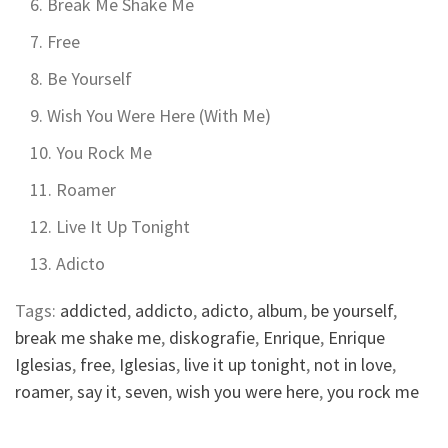
Break Me Shake Me
Free
Be Yourself
Wish You Were Here (With Me)
You Rock Me
Roamer
Live It Up Tonight
Adicto
Tags:
addicted
,
addicto
,
adicto
,
album
,
be yourself
,
break me shake me
,
diskografie
,
Enrique
,
Enrique
Iglesias
,
free
,
Iglesias
,
live it up tonight
,
not in love
,
roamer
,
say it
,
seven
,
wish you were here
,
you rock me