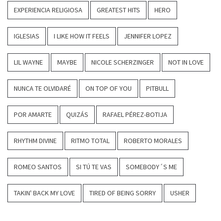
EXPERIENCIA RELIGIOSA
GREATEST HITS
HERO
IGLESIAS
I LIKE HOW IT FEELS
JENNIFER LOPEZ
LIL WAYNE
MAYBE
NICOLE SCHERZINGER
NOT IN LOVE
NUNCA TE OLVIDARÉ
ON TOP OF YOU
PITBULL
POR AMARTE
QUIZÁS
RAFAEL PÉREZ-BOTIJA
RHYTHM DIVINE
RITMO TOTAL
ROBERTO MORALES
ROMEO SANTOS
SI TÚ TE VAS
SOMEBODY´S ME
TAKIN' BACK MY LOVE
TIRED OF BEING SORRY
USHER