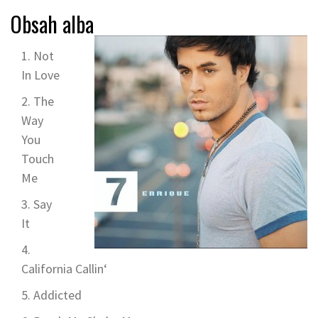
Obsah alba
Not
In Love
The
Way
You
Touch
Me
Say
It
California Callin‘
Addicted