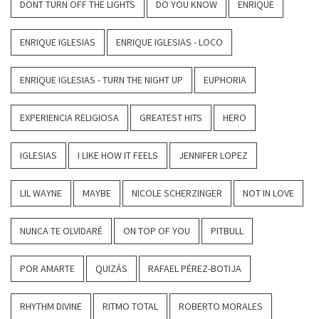
DONT TURN OFF THE LIGHTS
DO YOU KNOW
ENRIQUE
ENRIQUE IGLESIAS
ENRIQUE IGLESIAS - LOCO
ENRIQUE IGLESIAS - TURN THE NIGHT UP
EUPHORIA
EXPERIENCIA RELIGIOSA
GREATEST HITS
HERO
IGLESIAS
I LIKE HOW IT FEELS
JENNIFER LOPEZ
LIL WAYNE
MAYBE
NICOLE SCHERZINGER
NOT IN LOVE
NUNCA TE OLVIDARÉ
ON TOP OF YOU
PITBULL
POR AMARTE
QUIZÁS
RAFAEL PÉREZ-BOTIJA
RHYTHM DIVINE
RITMO TOTAL
ROBERTO MORALES