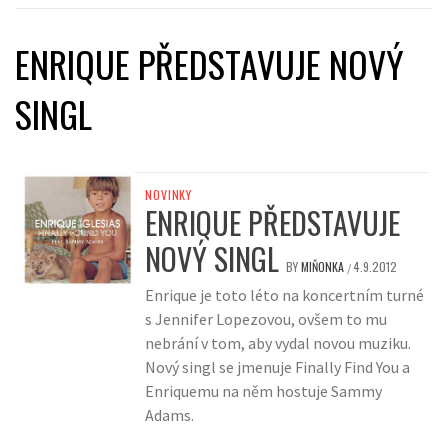
ENRIQUE PŘEDSTAVUJE NOVÝ
SINGL
NOVINKY
ENRIQUE PŘEDSTAVUJE
NOVÝ SINGL
BY
MIŇONKA
4.9.2012
/
Enrique je toto léto na koncertním turné
s Jennifer Lopezovou, ovšem to mu
nebrání v tom, aby vydal novou muziku.
Nový singl se jmenuje Finally Find You a
Enriquemu na něm hostuje Sammy
Adams.