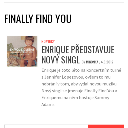
FINALLY FIND YOU
NOVINKY
ENRIQUE PŘEDSTAVUJE
NOVÝ SINGL
BY
MIŇONKA
4.9.2012
/
Enrique je toto léto na koncertním turné
s Jennifer Lopezovou, ovšem to mu
nebrání v tom, aby vydal novou muziku.
Nový singl se jmenuje Finally Find You a
Enriquemu na něm hostuje Sammy
Adams.
Vyhledávání