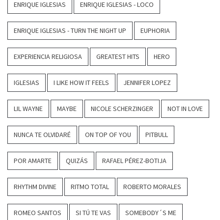
ENRIQUE IGLESIAS
ENRIQUE IGLESIAS - LOCO
ENRIQUE IGLESIAS - TURN THE NIGHT UP
EUPHORIA
EXPERIENCIA RELIGIOSA
GREATEST HITS
HERO
IGLESIAS
I LIKE HOW IT FEELS
JENNIFER LOPEZ
LIL WAYNE
MAYBE
NICOLE SCHERZINGER
NOT IN LOVE
NUNCA TE OLVIDARÉ
ON TOP OF YOU
PITBULL
POR AMARTE
QUIZÁS
RAFAEL PÉREZ-BOTIJA
RHYTHM DIVINE
RITMO TOTAL
ROBERTO MORALES
ROMEO SANTOS
SI TÚ TE VAS
SOMEBODY´S ME