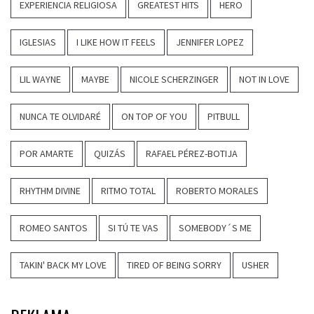
EXPERIENCIA RELIGIOSA
GREATEST HITS
HERO
IGLESIAS
I LIKE HOW IT FEELS
JENNIFER LOPEZ
LIL WAYNE
MAYBE
NICOLE SCHERZINGER
NOT IN LOVE
NUNCA TE OLVIDARÉ
ON TOP OF YOU
PITBULL
POR AMARTE
QUIZÁS
RAFAEL PÉREZ-BOTIJA
RHYTHM DIVINE
RITMO TOTAL
ROBERTO MORALES
ROMEO SANTOS
SI TÚ TE VAS
SOMEBODY´S ME
TAKIN' BACK MY LOVE
TIRED OF BEING SORRY
USHER