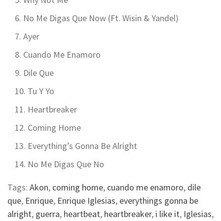
No Me Digas Que Now (Ft. Wisin & Yandel)
Ayer
Cuando Me Enamoro
Dile Que
Tu Y Yo
Heartbreaker
Coming Home
Everything’s Gonna Be Alright
No Me Digas Que No
Tags:
Akon
,
coming home
,
cuando me enamoro
,
dile
que
,
Enrique
,
Enrique Iglesias
,
everythings gonna be
alright
,
guerra
,
heartbeat
,
heartbreaker
,
i like it
,
Iglesias
,