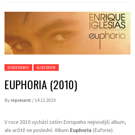
DISKOGRAFIE
SLIDESHOW
EUPHORIA (2010)
By
represent
/
14.11.2010
V roce 2010 vychází zatím Enriqueho nejnovější album,
ale určitě ne poslední. Album
Euphoria
(Euforie).