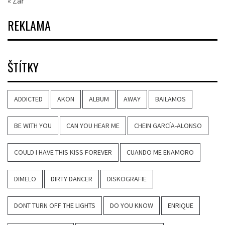
« Zář
REKLAMA
ŠTÍTKY
ADDICTED
AKON
ALBUM
AWAY
BAILAMOS
BE WITH YOU
CAN YOU HEAR ME
CHEIN GARCÍA-ALONSO
COULD I HAVE THIS KISS FOREVER
CUANDO ME ENAMORO
DIMELO
DIRTY DANCER
DISKOGRAFIE
DONT TURN OFF THE LIGHTS
DO YOU KNOW
ENRIQUE