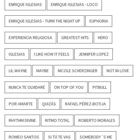
ENRIQUE IGLESIAS
ENRIQUE IGLESIAS - LOCO
ENRIQUE IGLESIAS - TURN THE NIGHT UP
EUPHORIA
EXPERIENCIA RELIGIOSA
GREATEST HITS
HERO
IGLESIAS
I LIKE HOW IT FEELS
JENNIFER LOPEZ
LIL WAYNE
MAYBE
NICOLE SCHERZINGER
NOT IN LOVE
NUNCA TE OLVIDARÉ
ON TOP OF YOU
PITBULL
POR AMARTE
QUIZÁS
RAFAEL PÉREZ-BOTIJA
RHYTHM DIVINE
RITMO TOTAL
ROBERTO MORALES
ROMEO SANTOS
SI TÚ TE VAS
SOMEBODY´S ME