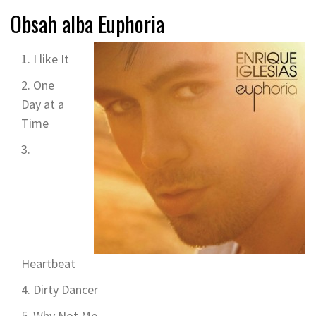
Obsah alba Euphoria
I like It
One
Day at a
Time
Heartbeat
Dirty Dancer
Why Not Me