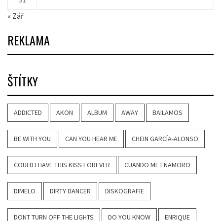
« Zář
REKLAMA
ŠTÍTKY
ADDICTED
AKON
ALBUM
AWAY
BAILAMOS
BE WITH YOU
CAN YOU HEAR ME
CHEIN GARCÍA-ALONSO
COULD I HAVE THIS KISS FOREVER
CUANDO ME ENAMORO
DIMELO
DIRTY DANCER
DISKOGRAFIE
DONT TURN OFF THE LIGHTS
DO YOU KNOW
ENRIQUE