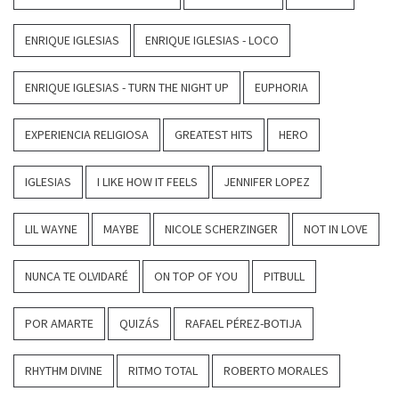
ENRIQUE IGLESIAS
ENRIQUE IGLESIAS - LOCO
ENRIQUE IGLESIAS - TURN THE NIGHT UP
EUPHORIA
EXPERIENCIA RELIGIOSA
GREATEST HITS
HERO
IGLESIAS
I LIKE HOW IT FEELS
JENNIFER LOPEZ
LIL WAYNE
MAYBE
NICOLE SCHERZINGER
NOT IN LOVE
NUNCA TE OLVIDARÉ
ON TOP OF YOU
PITBULL
POR AMARTE
QUIZÁS
RAFAEL PÉREZ-BOTIJA
RHYTHM DIVINE
RITMO TOTAL
ROBERTO MORALES