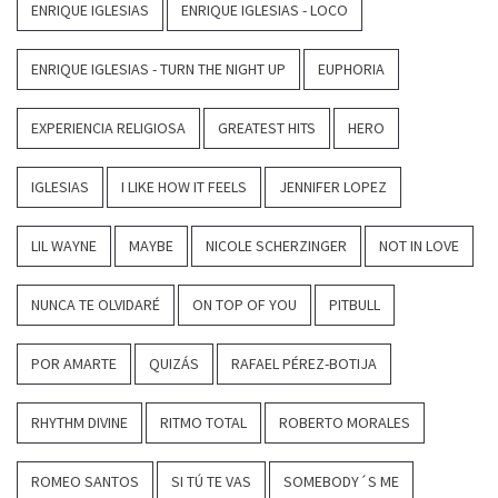
ENRIQUE IGLESIAS
ENRIQUE IGLESIAS - LOCO
ENRIQUE IGLESIAS - TURN THE NIGHT UP
EUPHORIA
EXPERIENCIA RELIGIOSA
GREATEST HITS
HERO
IGLESIAS
I LIKE HOW IT FEELS
JENNIFER LOPEZ
LIL WAYNE
MAYBE
NICOLE SCHERZINGER
NOT IN LOVE
NUNCA TE OLVIDARÉ
ON TOP OF YOU
PITBULL
POR AMARTE
QUIZÁS
RAFAEL PÉREZ-BOTIJA
RHYTHM DIVINE
RITMO TOTAL
ROBERTO MORALES
ROMEO SANTOS
SI TÚ TE VAS
SOMEBODY´S ME