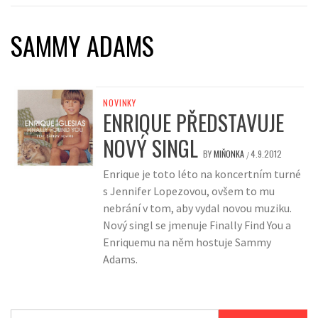
SAMMY ADAMS
NOVINKY
ENRIQUE PŘEDSTAVUJE
NOVÝ SINGL
BY
MIŇONKA
4.9.2012
/
Enrique je toto léto na koncertním turné
s Jennifer Lopezovou, ovšem to mu
nebrání v tom, aby vydal novou muziku.
Nový singl se jmenuje Finally Find You a
Enriquemu na něm hostuje Sammy
Adams.
Vyhledávání