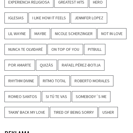
EXPERIENCIA RELIGIOSA
GREATEST HITS
HERO
IGLESIAS
I LIKE HOW IT FEELS
JENNIFER LOPEZ
LIL WAYNE
MAYBE
NICOLE SCHERZINGER
NOT IN LOVE
NUNCA TE OLVIDARÉ
ON TOP OF YOU
PITBULL
POR AMARTE
QUIZÁS
RAFAEL PÉREZ-BOTIJA
RHYTHM DIVINE
RITMO TOTAL
ROBERTO MORALES
ROMEO SANTOS
SI TÚ TE VAS
SOMEBODY´S ME
TAKIN' BACK MY LOVE
TIRED OF BEING SORRY
USHER