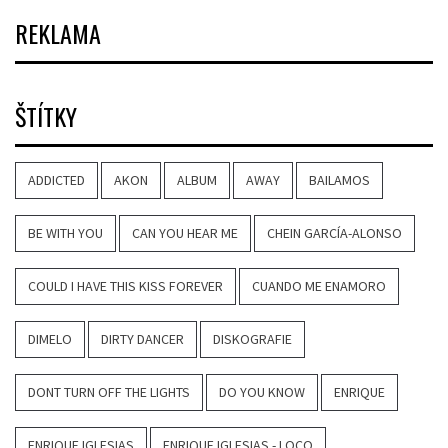
REKLAMA
ŠTÍTKY
ADDICTED
AKON
ALBUM
AWAY
BAILAMOS
BE WITH YOU
CAN YOU HEAR ME
CHEIN GARCÍA-ALONSO
COULD I HAVE THIS KISS FOREVER
CUANDO ME ENAMORO
DIMELO
DIRTY DANCER
DISKOGRAFIE
DONT TURN OFF THE LIGHTS
DO YOU KNOW
ENRIQUE
ENRIQUE IGLESIAS
ENRIQUE IGLESIAS - LOCO