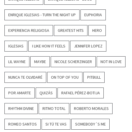
ENRIQUE IGLESIAS - TURN THE NIGHT UP
EUPHORIA
EXPERIENCIA RELIGIOSA
GREATEST HITS
HERO
IGLESIAS
I LIKE HOW IT FEELS
JENNIFER LOPEZ
LIL WAYNE
MAYBE
NICOLE SCHERZINGER
NOT IN LOVE
NUNCA TE OLVIDARÉ
ON TOP OF YOU
PITBULL
POR AMARTE
QUIZÁS
RAFAEL PÉREZ-BOTIJA
RHYTHM DIVINE
RITMO TOTAL
ROBERTO MORALES
ROMEO SANTOS
SI TÚ TE VAS
SOMEBODY´S ME