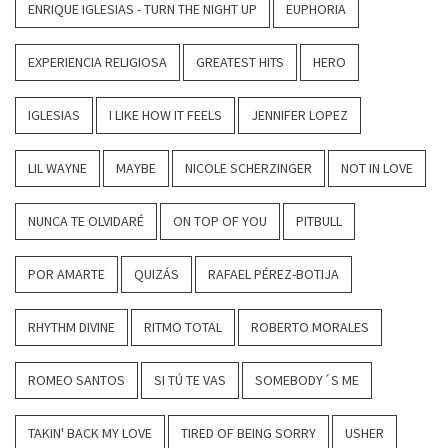
ENRIQUE IGLESIAS - TURN THE NIGHT UP
EUPHORIA
EXPERIENCIA RELIGIOSA
GREATEST HITS
HERO
IGLESIAS
I LIKE HOW IT FEELS
JENNIFER LOPEZ
LIL WAYNE
MAYBE
NICOLE SCHERZINGER
NOT IN LOVE
NUNCA TE OLVIDARÉ
ON TOP OF YOU
PITBULL
POR AMARTE
QUIZÁS
RAFAEL PÉREZ-BOTIJA
RHYTHM DIVINE
RITMO TOTAL
ROBERTO MORALES
ROMEO SANTOS
SI TÚ TE VAS
SOMEBODY´S ME
TAKIN' BACK MY LOVE
TIRED OF BEING SORRY
USHER