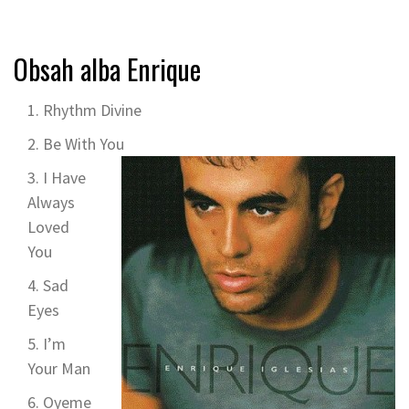
Obsah alba Enrique
Rhythm Divine
Be With You
I Have
Always
Loved
You
Sad
Eyes
I’m
Your Man
Oyeme