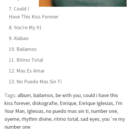
Could I
Have This Kiss Forever
You’re My #1
Alabao
Bailamos
Ritmo Total
Mas Es Amar
No Puedo Mas Sin Ti
Tags:
album
,
bailamos
,
be with you
,
could i have this
kiss forever
,
diskografie
,
Enrique
,
Enrique Iglesias
,
I'm
Your Man
,
Iglesias
,
no puedo mas sin ti
,
number one
,
oyeme
,
rhythm divine
,
ritmo total
,
sad eyes
,
you´re my
number one