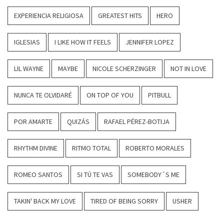
EXPERIENCIA RELIGIOSA
GREATEST HITS
HERO
IGLESIAS
I LIKE HOW IT FEELS
JENNIFER LOPEZ
LIL WAYNE
MAYBE
NICOLE SCHERZINGER
NOT IN LOVE
NUNCA TE OLVIDARÉ
ON TOP OF YOU
PITBULL
POR AMARTE
QUIZÁS
RAFAEL PÉREZ-BOTIJA
RHYTHM DIVINE
RITMO TOTAL
ROBERTO MORALES
ROMEO SANTOS
SI TÚ TE VAS
SOMEBODY´S ME
TAKIN' BACK MY LOVE
TIRED OF BEING SORRY
USHER